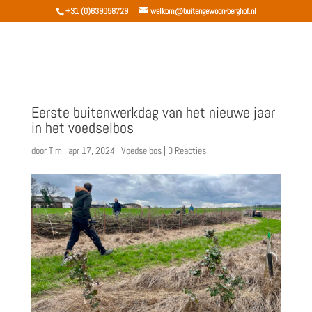
+31 (0)639058729
welkom@buitengewoon-berghof.nl
Eerste buitenwerkdag van het nieuwe jaar
in het voedselbos
door
Tim
|
apr 17, 2024
|
Voedselbos
|
0 Reacties